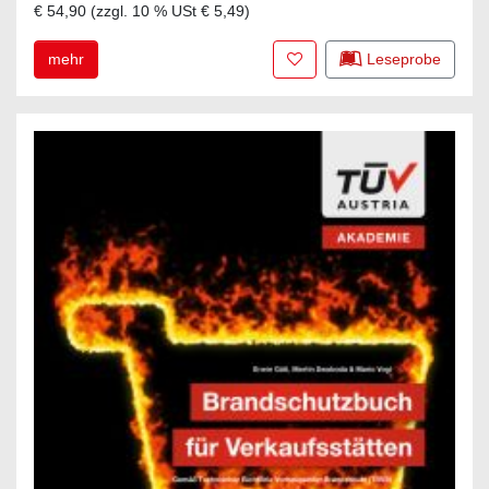
€ 54,90
(zzgl.
10
% USt
€ 5,49
)
Zur Merkliste hinzufügen
mehr
Leseprobe