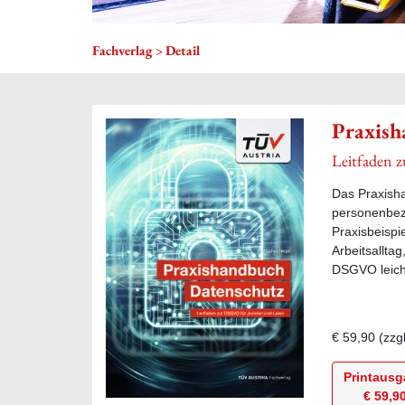
Fachverlag
Detail
Praxish
Leitfaden 
Das Praxisha
personenbez
Praxisbeispi
Arbeitsallta
DSGVO leicht
€ 59,90
(zzg
Printaus
€ 59,9