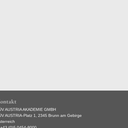
agement aktuell
Digital verkaufen
Whitepap
Driving
ontakt
ÜV AUSTRIA AKADEMIE GMBH
ÜV AUSTRIA-Platz 1, 2345 Brunn am Gebirge
terreich
:
+43 (0)5 0454-8000