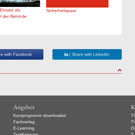
Risikoman
insatz als
Sicherheitspass
el der Behörde
re with Facebook
| Share with LinkedIn
to top
Angebot
K
Kursprogramm downloaden
T
Fachverlag
T
E-Learning
Ös
Zertifizierung
T