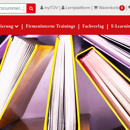
|
|
|
myTÜV
Lernplattform
Warenkorb
Suche
0
|
|
|
zierung
Firmeninterne Trainings
Fachverlag
E-Learni