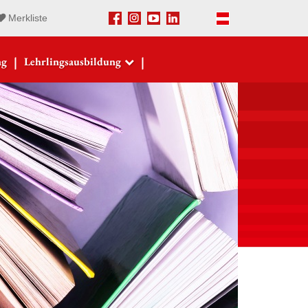
Merkliste
Facebook
Instagram
Youtube
LinkedIn
Deutsch
|
|
ng
Lehrlingsausbildung