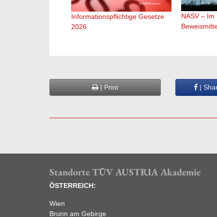
NASV – Im E
Informationspflichtige Gesetze
Beweismitt
2026
| Print
| Sha
Standorte TÜV AUSTRIA Akademie
ÖSTERREICH:
Wien
Brunn am Gebirge