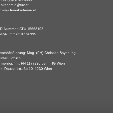
:
akademie@tuv.at
:
www.tuv-akademie.at
ID-Nummer: ATU 15668105
VR-Nummer: 0774 995
schäftsführung: Mag. (FH) Christian Bayer, Ing.
nter Göttlich
irmenbuchnr: FN 117729g beim HG Wien
tz: Deutschstraße 10, 1230 Wien