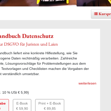
Kurspr
andbuch Datenschutz
zur DSGVO für Juristen und Laien
ndbuch liefert eine konkrete Hilfestellung, wie Sie
ogene Daten rechtmäßig verarbeiten. Zahlreiche
ele, Lösungsvorschläge für Problemstellungen aus dem
g, Textvorlagen und Checklisten machen die Vorgaben der
 verständlich umsetzbar.
weiterlesen
l.
10
% USt
€ 5,99
)
gabe
E-Book
Print + E-Book
0
€ 59,90
€ 89,85