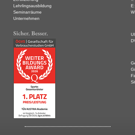
Lehrlingsausbildung
E
Seminarräume
W
Unternehmen
Sicher. Besser.
U
D
Ge
Gü
F
Si