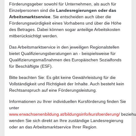
Einzelpersonen sind die
Landesregierungen oder das
Arbeitsmarktservice
. Sie entscheiden auch über die
Förderungswürdigkeit eines Vorhabens und über die Höhe
des Betrages. Dabei können sogar anteilige Arbeitskosten
mitberücksichtigt werden.
Das Arbeitsmarktservice in den jeweiligen Regionalstellen
bietet Qualifizierungsberatungen an - beispielsweise für
Qualifizierungsmaßnahmen des Europäischen Sozialfonds
für Beschäftigte (ESF).
Bitte beachten Sie: Es gibt keine Gewährleistung für die
Vollständigkeit und Richtigkeit der Inhalte. Auch besteht kein
Rechtsanspruch auf eine Förderungsleistung.
Informationen zu Ihrer individuellen Kursförderung finden Sie
unter
www.erwachsenenbildung.at/bildungsinfo/kursfoerderung/
beziehu
wenden Sie sich direkt an Ihre zuständige Landesregierung
oder an das Arbeitsmarktservice Ihrer Region.
Informationen zum Wiener ArbeitnehmerInnen
Förderungsfonds (waff) finden Sie unter
www.waff.at