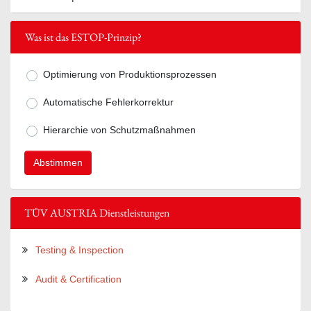
Was ist das ESTOP-Prinzip?
Optimierung von Produktionsprozessen
Mögliche Antworten zur Frage Was ist
Automatische Fehlerkorrektur
Hierarchie von Schutzmaßnahmen
TÜV AUSTRIA Dienstleistungen
Testing & Inspection
Audit & Certification