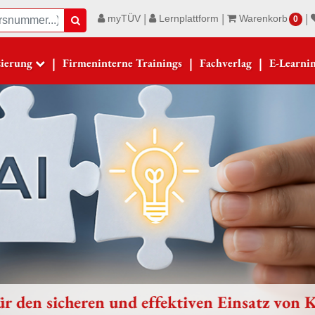
|
|
|
myTÜV
Lernplattform
Warenkorb
Suche
0
|
|
|
zierung
Firmeninterne Trainings
Fachverlag
E-Learni
en in der Metallproduktion