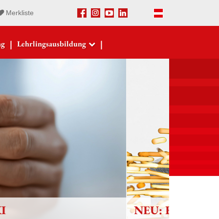
Merkliste
Facebook
Instagram
Youtube
LinkedIn
Deutsch
|
|
ng
Lehrlingsausbildung