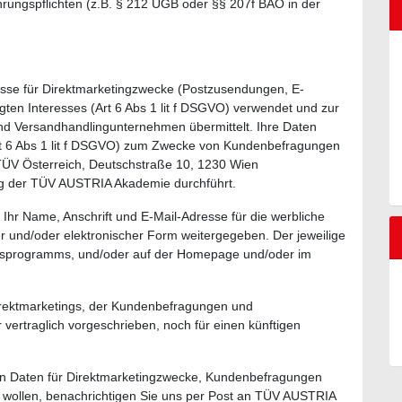
rungspflichten (z.B. § 212 UGB oder §§ 207f BAO in der
esse für Direktmarketingzwecke (Postzusendungen, E-
ten Interesses (Art 6 Abs 1 lit f DSGVO) verwendet und zur
d Versandhandlingunternehmen übermittelt. Ihre Daten
Art 6 Abs 1 lit f DSGVO) zum Zwecke von Kundenbefragungen
TÜV Österreich, Deutschstraße 10, 1230 Wien
ag der TÜV AUSTRIA Akademie durchführt.
 Ihr Name, Anschrift und E-Mail-Adresse für die werbliche
r und/oder elektronischer Form weitergegeben. Der jeweilige
rsprogramms, und/oder auf der Homepage und/oder im
Direktmarketings, der Kundenbefragungen und
 vertraglich vorgeschrieben, noch für einen künftigen
 Daten für Direktmarketingzwecke, Kundenbefragungen
 wollen, benachrichtigen Sie uns per Post an TÜV AUSTRIA