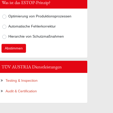
Was ist das ESTOP-Prinzip?
Optimierung von Produktionsprozessen
Mögliche Antworten zur Frage Was ist d
Automatische Fehlerkorrektur
Hierarchie von Schutzmaßnahmen
TÜV AUSTRIA Dienstleistungen
Testing & Inspection
Audit & Certification