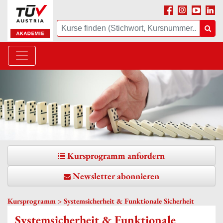
Facebook
Instagram
Youtube
Linke
Suche
Suc
Kursprogramm anfordern
Newsletter abonnieren
Kursprogramm > Systemsicherheit & Funktionale Sicherheit
Systemsicherheit & Funktionale