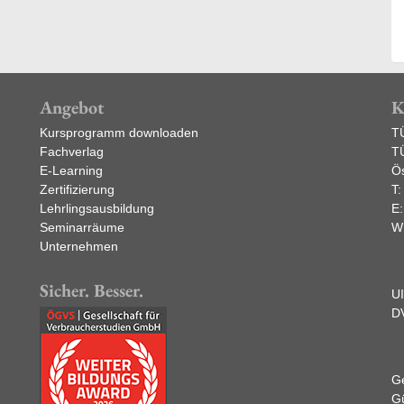
Angebot
K
Kursprogramm downloaden
T
Fachverlag
T
E-Learning
Ös
Zertifizierung
T
Lehrlingsausbildung
E
Seminarräume
W
Unternehmen
Sicher. Besser.
U
D
Ge
Gü