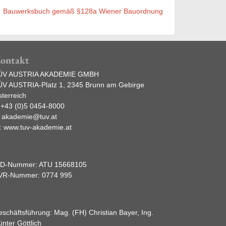
Bauwerksbuch gemäß §128a Wiener Bauordnung
ontakt
ÜV AUSTRIA AKADEMIE GMBH
ÜV AUSTRIA-Platz 1, 2345 Brunn am Gebirge
terreich
:
+43 (0)5 0454-8000
:
akademie@tuv.at
:
www.tuv-akademie.at
ID-Nummer: ATU 15668105
VR-Nummer: 0774 995
schäftsführung: Mag. (FH) Christian Bayer, Ing.
nter Göttlich