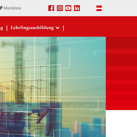
Merkliste
Facebook
Instagram
Youtube
LinkedIn
Deutsch
|
|
ng
Lehrlingsausbildung