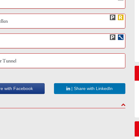
ellen
ür Tunnel
re with Facebook
| Share with LinkedIn
to top