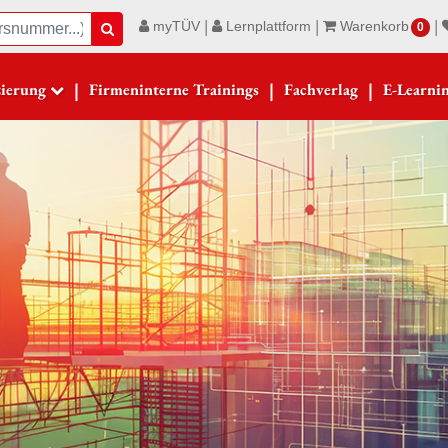
|
|
|
myTÜV
Lernplattform
Warenkorb
Suche
0
|
|
|
zierung
Firmeninterne Trainings
Fachverlag
E-Learni