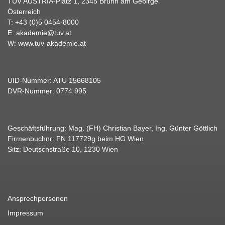
TÜV AUSTRIA-Platz 1, 2345 Brunn am Gebirge
Österreich
T:
+43 (0)5 0454-8000
E:
akademie@tuv.at
W:
www.tuv-akademie.at
UID-Nummer: ATU 15668105
DVR-Nummer: 0774 995
Geschäftsführung: Mag. (FH) Christian Bayer, Ing. Günter Göttlich
Firmenbuchnr: FN 117729g beim HG Wien
Sitz: Deutschstraße 10, 1230 Wien
Ansprechpersonen
Impressum