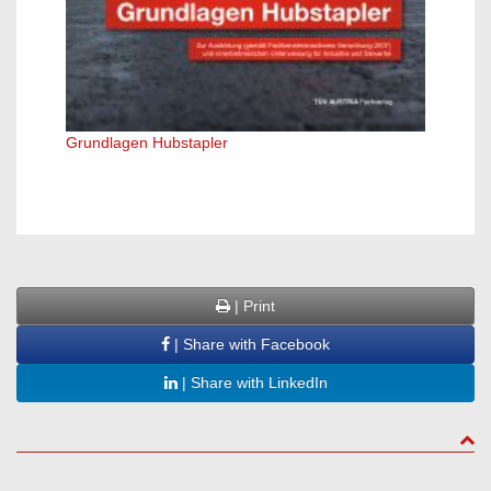
Grundlagen Hubstapler
Ansch
| Print
| Share with Facebook
| Share with LinkedIn
to to