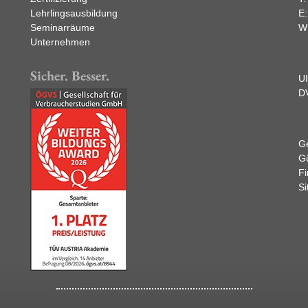
Lehrlingsausbildung
E
Seminarräume
W
Unternehmen
Sicher. Besser.
U
D
Ge
Gü
F
Si