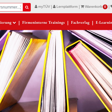
|
|
|
myTÜV
Lernplattform
Warenkorb
Suche
0
|
|
|
zierung
Firmeninterne Trainings
Fachverlag
E-Learni