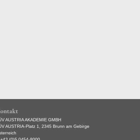
Fahrzeug
Umweltgefährdung und
rane über 30 mt
Lastmom
Sicherheit
nt
ontakt
ÜV AUSTRIA AKADEMIE GMBH
ÜV AUSTRIA-Platz 1, 2345 Brunn am Gebirge
terreich
:
+43 (0)5 0454-8000