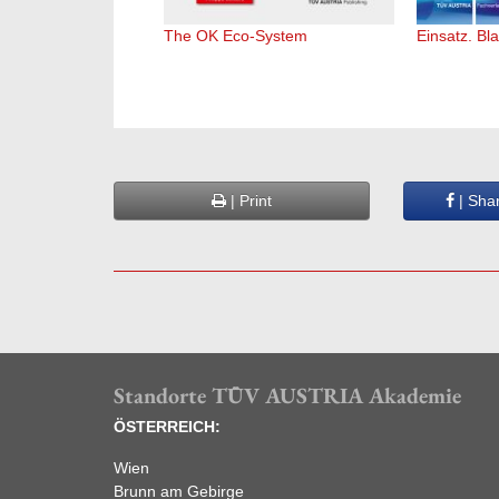
The OK Eco-System
Einsatz. Bla
| Print
| Sha
Standorte TÜV AUSTRIA Akademie
ÖSTERREICH:
Wien
Brunn am Gebirge