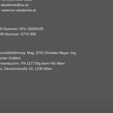
:
akademie@tuv.at
:
www.tuv-akademie.at
ID-Nummer: ATU 15668105
VR-Nummer: 0774 995
schäftsführung: Mag. (FH) Christian Bayer, Ing.
nter Göttlich
irmenbuchnr: FN 117729g beim HG Wien
tz: Deutschstraße 10, 1230 Wien