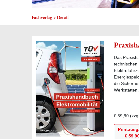
Fachverlag
Detail
Praxish
Das Praxish
technischen
Elektrofahrz
Energiespei
die Sicherhe
Werkstätten,
€ 59,90
(zzg
Printaus
€ 59,9