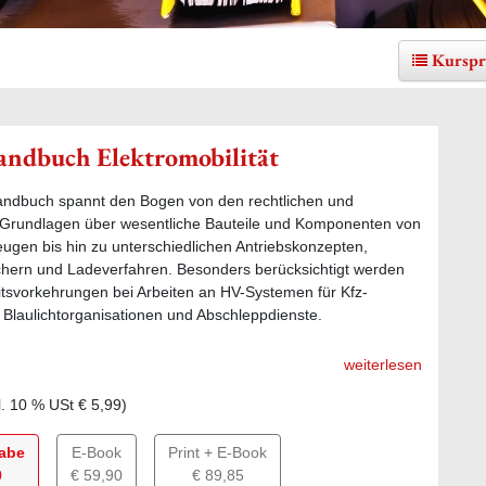
Kurspr
andbuch Elektromobilität
andbuch spannt den Bogen von den rechtlichen und
 Grundlagen über wesentliche Bauteile und Komponenten von
eugen bis hin zu unterschiedlichen Antriebskonzepten,
chern und Ladeverfahren. Besonders berücksichtigt werden
itsvorkehrungen bei Arbeiten an HV-Systemen für Kfz-
 Blaulichtorganisationen und Abschleppdienste.
weiterlesen
l.
10
% USt
€ 5,99
)
gabe
E-Book
Print + E-Book
0
€ 59,90
€ 89,85