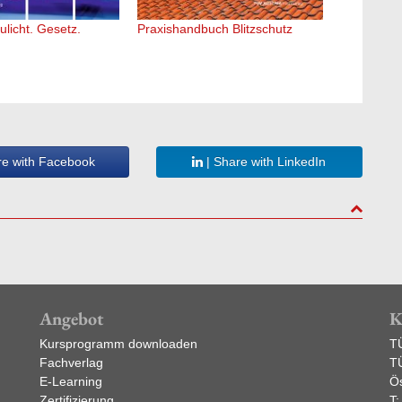
ulicht. Gesetz.
Praxishandbuch Blitzschutz
Fahrzeugk
Lastmome
re with Facebook
| Share with LinkedIn
to top
Angebot
K
Kursprogramm downloaden
T
Fachverlag
T
E-Learning
Ös
Zertifizierung
T