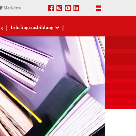
Merkliste
Facebook
Instagram
Youtube
LinkedIn
Deutsch
|
|
ng
Lehrlingsausbildung