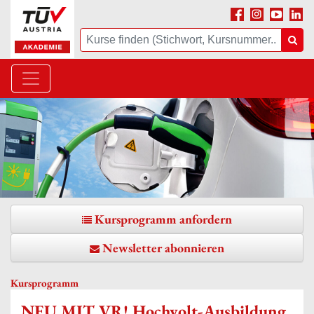
Facebook
Instagram
Youtube
Linke
Suche
Suc
Kursprogramm anfordern
Newsletter abonnieren
Kursprogramm
NEU MIT VR! Hochvolt-Ausbildung