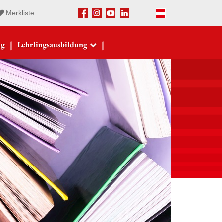
Merkliste
Facebook
Instagram
Youtube
LinkedIn
Deutsch
|
|
ng
Lehrlingsausbildung