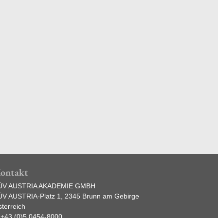
Praxishandbuch Elektromobilität
heits Certifikat
Grundlag
ren
Umweltm
ontakt
ÜV AUSTRIA AKADEMIE GMBH
ÜV AUSTRIA-Platz 1, 2345 Brunn am Gebirge
terreich
:
+43 (0)5 0454-8000