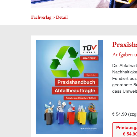
Fachverlag
Detail
Praxish
Aufgaben u
Die Abfallwi
Nachhaltigkei
Fundiert aus
geordnete Be
dass Umwelts
€ 54,90
(zzg
Printaus
€ 54,9