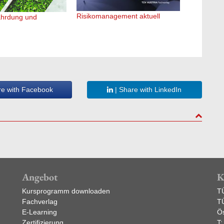
Risikomanagement aktuell
SCC Sicher
hrdung und
Contrakto
re with Facebook
| Share with LinkedIn
to top
Angebot
K
Kursprogramm downloaden
T
Fachverlag
T
E-Learning
Ös
Zertifizierung
T