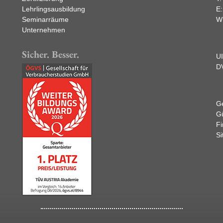
Lehrlingsausbildung
E
Seminarräume
W
Unternehmen
Sicher. Besser.
U
D
Ge
Gü
F
Si