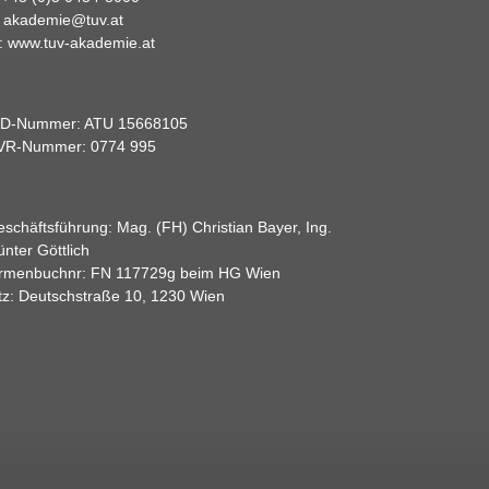
:
akademie@tuv.at
:
www.tuv-akademie.at
ID-Nummer: ATU 15668105
VR-Nummer: 0774 995
schäftsführung: Mag. (FH) Christian Bayer, Ing.
nter Göttlich
irmenbuchnr: FN 117729g beim HG Wien
tz: Deutschstraße 10, 1230 Wien