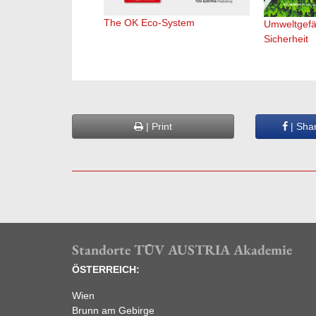
The OK Eco-System
Umweltgefä
Sicherheit
| Print
| Sha
Standorte TÜV AUSTRIA Akademie
ÖSTERREICH:
Wien
Brunn am Gebirge