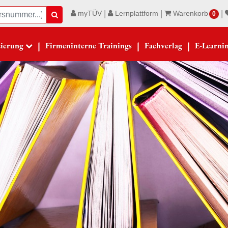
|
|
|
myTÜV
Lernplattform
Warenkorb
Suche
0
|
|
|
zierung
Firmeninterne Trainings
Fachverlag
E-Learni