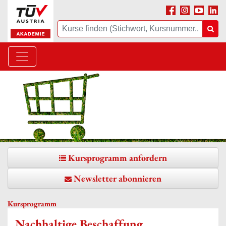
Facebook
Instagram
Youtube
Linke
Suche
Suc
Kursprogramm anfordern
Newsletter abonnieren
Kursprogramm
Nachhaltige Beschaffung