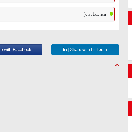
Jetzt buchen
re with Facebook
| Share with LinkedIn
to top