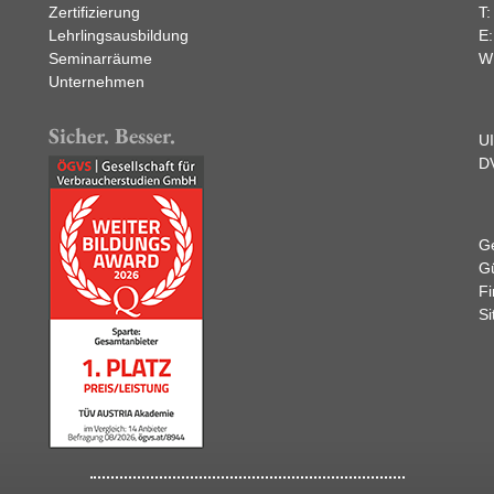
Zertifizierung
T
Lehrlingsausbildung
E
Seminarräume
W
Unternehmen
Sicher. Besser.
U
D
Ge
Gü
F
Si