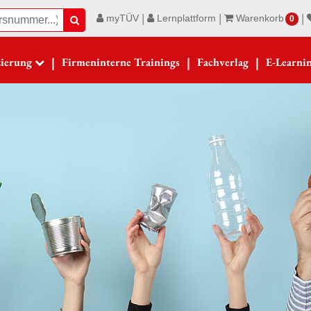
|
|
|
myTÜV
Lernplattform
Warenkorb
Suche
0
|
|
|
zierung
Firmeninterne Trainings
Fachverlag
E-Learni