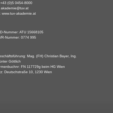
:
+43 (0)5 0454-8000
:
akademie@tuv.at
:
www.tuv-akademie.at
ID-Nummer: ATU 15668105
VR-Nummer: 0774 995
schäftsführung: Mag. (FH) Christian Bayer, Ing.
nter Göttlich
irmenbuchnr: FN 117729g beim HG Wien
tz: Deutschstraße 10, 1230 Wien