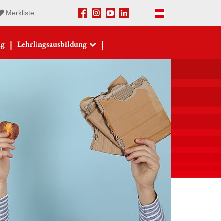
Merkliste
Facebook
Instagram
Youtube
LinkedIn
Deutsch
|
|
ng
Lehrlingsausbildung