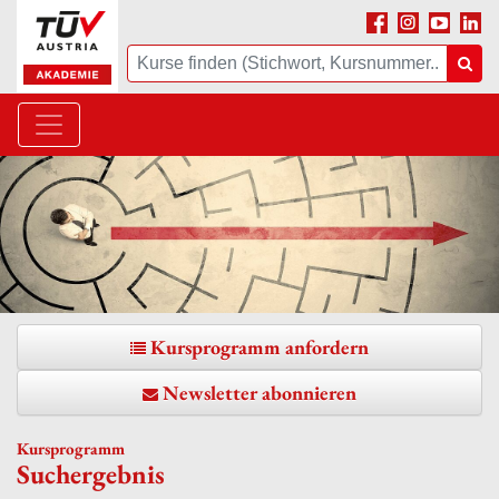
Facebook
Instagram
Youtube
Linke
Suche
Suc
Kursprogramm anfordern
Newsletter abonnieren
Kursprogramm
Suchergebnis