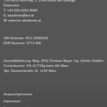
TÜV AUSTRIA-Platz 1, 2345 Brunn am Gebirge
Österreich
T:
+43 (0)5 0454-8000
E:
akademie@tuv.at
W:
www.tuv-akademie.at
UID-Nummer: ATU 15668105
DVR-Nummer: 0774 995
Geschäftsführung: Mag. (FH) Christian Bayer, Ing. Günter Göttlich
Firmenbuchnr: FN 117729g beim HG Wien
Sitz: Deutschstraße 10, 1230 Wien
Ansprechpersonen
Impressum