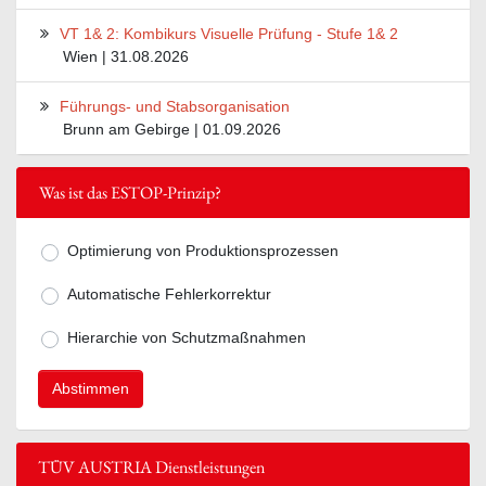
VT 1& 2: Kombikurs Visuelle Prüfung - Stufe 1& 2
Wien | 31.08.2026
Führungs- und Stabsorganisation
Brunn am Gebirge | 01.09.2026
Was ist das ESTOP-Prinzip?
Optimierung von Produktionsprozessen
Mögliche Antworten zur Frage Was ist
Automatische Fehlerkorrektur
Hierarchie von Schutzmaßnahmen
TÜV AUSTRIA Dienstleistungen