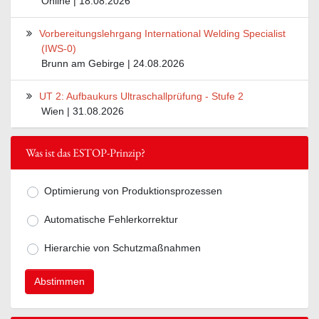
Online | 18.08.2026
Vorbereitungslehrgang International Welding Specialist
(IWS-0)
Brunn am Gebirge | 24.08.2026
UT 2: Aufbaukurs Ultraschallprüfung - Stufe 2
Wien | 31.08.2026
Was ist das ESTOP-Prinzip?
Optimierung von Produktionsprozessen
Mögliche Antworten zur Frage Was ist
Automatische Fehlerkorrektur
Hierarchie von Schutzmaßnahmen