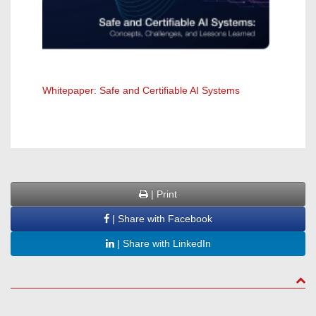
Whitepaper: Safe and Certifiable AI Systems
Whitep
| Print
| Share with Facebook
| Share with LinkedIn
to to