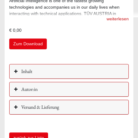
Artificial Intelligence is one of the fastest growing
technologies and accompanies us in our daily lives when
interacting with technical applications. TÜV AUSTRIA in
weiterlesen
cooperation with the Institute for Machine Learning at the
Johannes Kepler University Linz, proposes a certification
€ 0,00
process and an audit cataloque for Machine Learning
applications.
Zum Download
Inhalt
Autor:in
Versand & Lieferung
zurück zur Liste