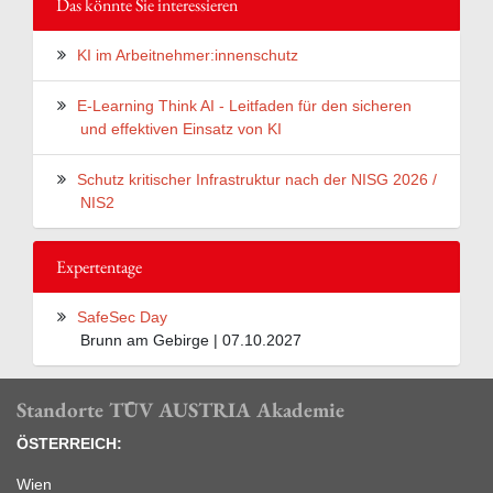
Das könnte Sie interessieren
KI im Arbeitnehmer:innenschutz
E-Learning Think AI - Leitfaden für den sicheren
und effektiven Einsatz von KI
Schutz kritischer Infrastruktur nach der NISG 2026 /
NIS2
Expertentage
SafeSec Day
Brunn am Gebirge | 07.10.2027
Standorte TÜV AUSTRIA Akademie
ÖSTERREICH:
Wien