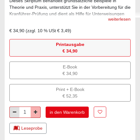
Dieses Skriptum behandelt grundsätzliche Beispiele in
Theorie und Praxis, unterstützt Sie in der Vorbereitung für die
Kranführer-Prüfung und dient als Hilfe für Unterweisungen
weiterlesen
und interne Schulungen.
€ 34,90
(zzgl.
10
% USt
€ 3,49
)
Printausgabe
€ 34,90
E-Book
€ 34,90
Print + E-Book
€ 52,35
Zur Merkliste hinz
Minus
Plus
in den Warenkorb
Leseprobe