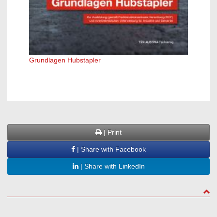
Whitep
Grundlagen Hubstapler
| Print
| Share with Facebook
| Share with LinkedIn
to to