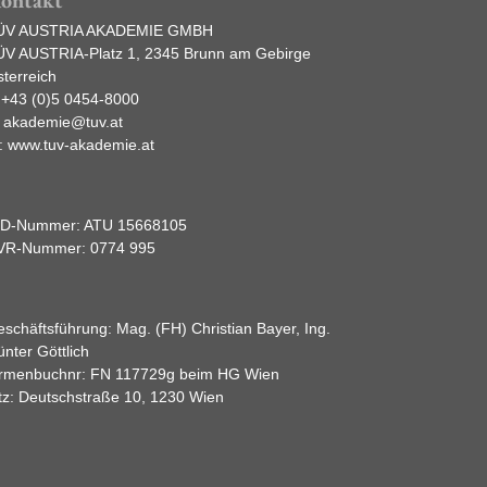
ÜV AUSTRIA AKADEMIE GMBH
ÜV AUSTRIA-Platz 1, 2345 Brunn am Gebirge
terreich
:
+43 (0)5 0454-8000
:
akademie@tuv.at
:
www.tuv-akademie.at
ID-Nummer: ATU 15668105
VR-Nummer: 0774 995
schäftsführung: Mag. (FH) Christian Bayer, Ing.
nter Göttlich
irmenbuchnr: FN 117729g beim HG Wien
tz: Deutschstraße 10, 1230 Wien