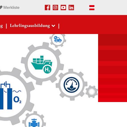
Merkliste
Facebook
Instagram
Youtube
LinkedIn
Deutsch
|
|
ng
Lehrlingsausbildung