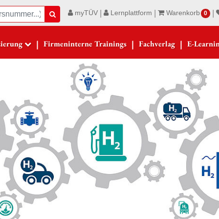
|
|
|
myTÜV
Lernplattform
Warenkorb
Suche
0
|
|
|
zierung
Firmeninterne Trainings
Fachverlag
E-Learni