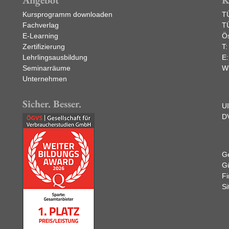
Kursprogramm downloaden
T
Fachverlag
T
E-Learning
Ös
Zertifizierung
T
Lehrlingsausbildung
E
Seminarräume
W
Unternehmen
Sicher. Besser.
U
D
Ge
Gü
F
Si