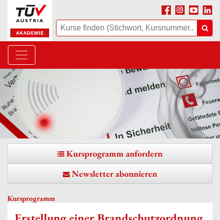
Facebook
Instagram
Youtube
Linke
Suche
Suc
Kursprogramm anfordern
Newsletter abonnieren
Kursprogramm
Erstellung einer Brandschutzordnung