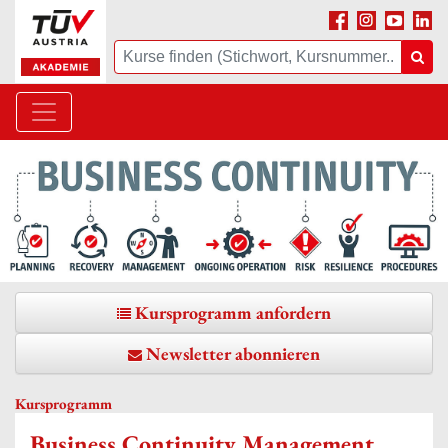
Facebook
Instagram
Youtube
Linke
Suche
Suc
Kursprogramm anfordern
Newsletter abonnieren
Kursprogramm
Business Continuity Management