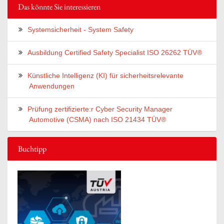
Das könnte Sie interessieren
Systemsicherheit - System Safety
Ausbildung Certified Safety Specialist ISO 26262 TÜV®
Künstliche Intelligenz (KI) für sicherheitsrelevante
Anwendungen
Prüfung zertifizierte:r Cyber Security Manager
Automotive (CSMA) nach ISO 21434 TÜV®
Buchtipp