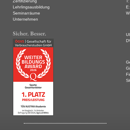
Zertifizierung
T
Lehrlingsausbildung
E
Seminarräume
W
Unternehmen
Sicher. Besser.
U
D
Ge
Gü
F
Si