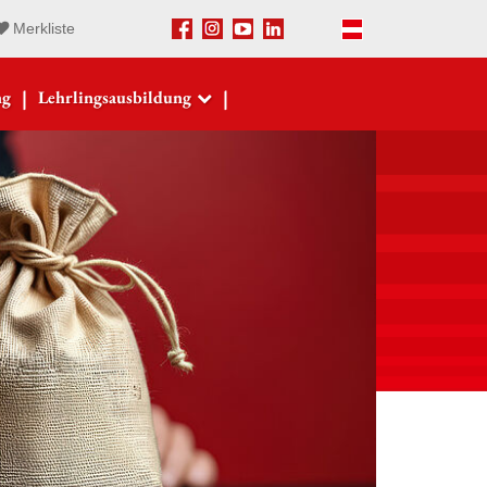
Merkliste
Facebook
Instagram
Youtube
LinkedIn
Deutsch
|
|
ng
Lehrlingsausbildung