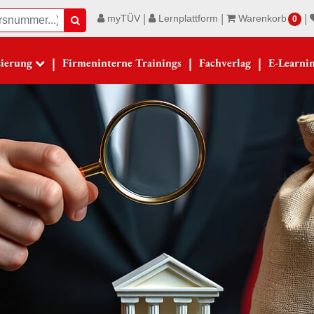
|
|
|
myTÜV
Lernplattform
Warenkorb
Suche
0
|
|
|
zierung
Firmeninterne Trainings
Fachverlag
E-Learni