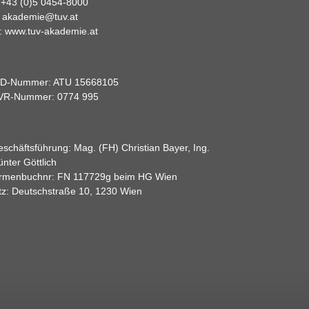
:
+43 (0)5 0454-8000
:
akademie@tuv.at
:
www.tuv-akademie.at
ID-Nummer: ATU 15668105
VR-Nummer: 0774 995
schäftsführung: Mag. (FH) Christian Bayer, Ing.
nter Göttlich
irmenbuchnr: FN 117729g beim HG Wien
tz: Deutschstraße 10, 1230 Wien