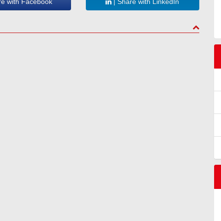
re with Facebook
| Share with LinkedIn
to top