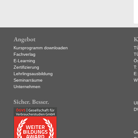
Angebot
K
Kursprogramm downloaden
T
Fachverlag
T
E-Learning
Ös
Zertifizierung
T
Lehrlingsausbildung
E
Seminarräume
W
Unternehmen
Sicher. Besser.
U
D
Ge