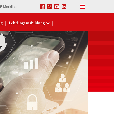
Merkliste
Facebook
Instagram
Youtube
LinkedIn
Deutsch
|
|
ng
Lehrlingsausbildung