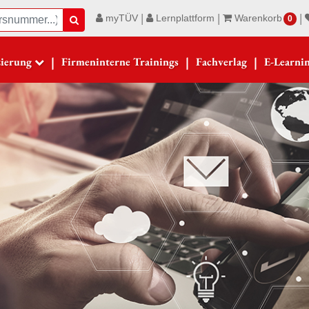
|
|
|
myTÜV
Lernplattform
Warenkorb
Suche
0
|
|
|
zierung
Firmeninterne Trainings
Fachverlag
E-Learni