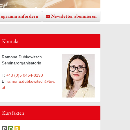
rogramm anfordern
Newsletter abonnieren
Kontakt
te hinzufügen
Ramona Dubkowitsch
Seminarorganisatorin
T:
+43 (0)5 0454-8193
E:
ramona.dubkowitsch@tuv.
at
Kursfakten