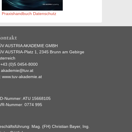
Praxishandbuch Datenschutz
ontakt
ÜV AUSTRIA AKADEMIE GMBH
ÜV AUSTRIA-Platz 1, 2345 Brunn am Gebirge
terreich
:
+43 (0)5 0454-8000
:
akademie@tuv.at
:
www.tuv-akademie.at
ID-Nummer: ATU 15668105
VR-Nummer: 0774 995
schäftsführung: Mag. (FH) Christian Bayer, Ing.