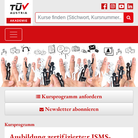
Facebook
Instagram
Youtube
Linke
Suche
Suc
Kursprogramm anfordern
Newsletter abonnieren
Kursprogramm
Ausbildung zertifizierte:r ISMS-