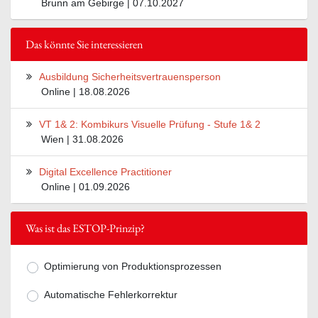
Brunn am Gebirge | 07.10.2027
Das könnte Sie interessieren
Ausbildung Sicherheitsvertrauensperson
Online | 18.08.2026
VT 1& 2: Kombikurs Visuelle Prüfung - Stufe 1& 2
Wien | 31.08.2026
Digital Excellence Practitioner
Online | 01.09.2026
Was ist das ESTOP-Prinzip?
Optimierung von Produktionsprozessen
Mögliche Antworten zur Frage Was ist
Automatische Fehlerkorrektur