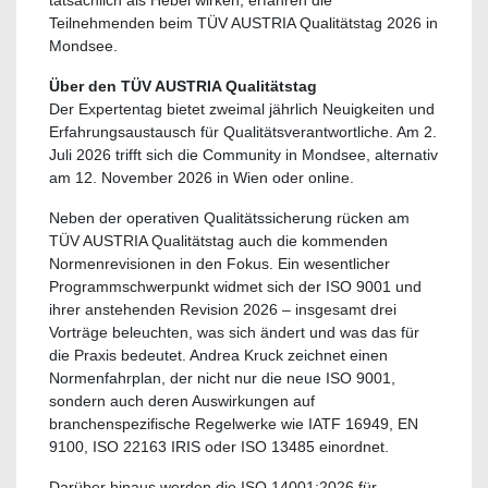
tatsächlich als Hebel wirken, erfahren die
Teilnehmenden beim TÜV AUSTRIA Qualitätstag 2026 in
Mondsee.
Über den TÜV AUSTRIA Qualitätstag
Der Expertentag bietet zweimal jährlich Neuigkeiten und
Erfahrungsaustausch für Qualitätsverantwortliche. Am 2.
Juli 2026 trifft sich die Community in Mondsee, alternativ
am 12. November 2026 in Wien oder online.
Neben der operativen Qualitätssicherung rücken am
TÜV AUSTRIA Qualitätstag auch die kommenden
Normenrevisionen in den Fokus. Ein wesentlicher
Programmschwerpunkt widmet sich der ISO 9001 und
ihrer anstehenden Revision 2026 – insgesamt drei
Vorträge beleuchten, was sich ändert und was das für
die Praxis bedeutet. Andrea Kruck zeichnet einen
Normenfahrplan, der nicht nur die neue ISO 9001,
sondern auch deren Auswirkungen auf
branchenspezifische Regelwerke wie IATF 16949, EN
9100, ISO 22163 IRIS oder ISO 13485 einordnet.
Darüber hinaus werden die ISO 14001:2026 für