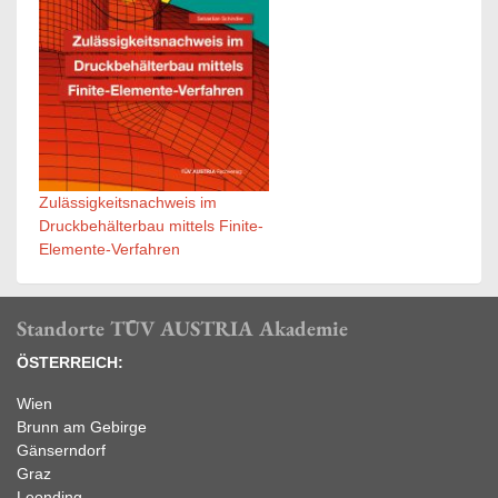
Zulässigkeitsnachweis im
Druckbehälterbau mittels Finite-
Elemente-Verfahren
Standorte TÜV AUSTRIA Akademie
ÖSTERREICH:
Wien
Brunn am Gebirge
Gänserndorf
Graz
Leonding