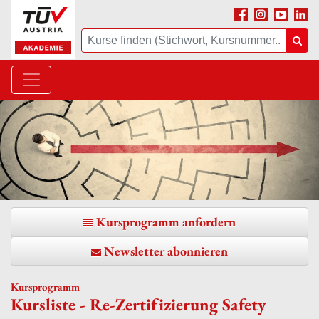
Facebook
Instagram
Youtube
Linke
Suche
Suc
Kursprogramm anfordern
Newsletter abonnieren
Kursprogramm
Kursliste - Re-Zertifizierung Safety