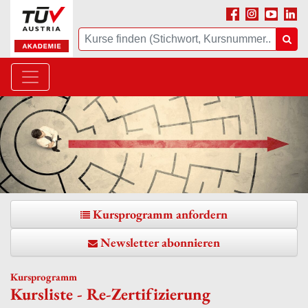
Facebook
Instagram
Youtube
Linke
Suche
Suc
Kursprogramm anfordern
Newsletter abonnieren
Kursprogramm
Kursliste - Re-Zertifizierung