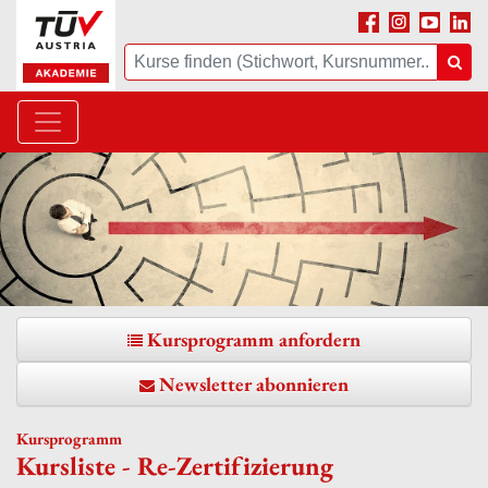
Facebook
Instagram
Youtube
Linke
Suche
Suc
Kursprogramm anfordern
Newsletter abonnieren
Kursprogramm
Kursliste - Re-Zertifizierung