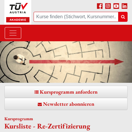
Facebook
Instagram
Youtube
Linke
Suche
Suc
Kursprogramm anfordern
Newsletter abonnieren
Kursprogramm
Kursliste - Re-Zertifizierung