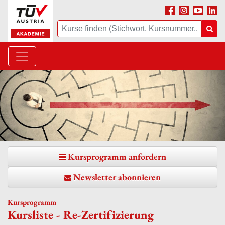
Facebook
Instagram
Youtube
Linke
Suche
Suc
Kursprogramm anfordern
Newsletter abonnieren
Kursprogramm
Kursliste - Re-Zertifizierung