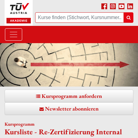
Facebook
Instagram
Youtube
Linke
Suche
Suc
Kursprogramm anfordern
Newsletter abonnieren
Kursprogramm
Kursliste - Re-Zertifizierung Internal