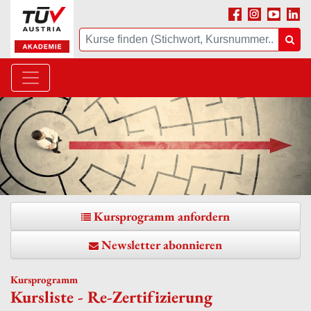
Facebook
Instagram
Youtube
Linke
Suche
Suc
Kursprogramm anfordern
Newsletter abonnieren
Kursprogramm
Kursliste - Re-Zertifizierung