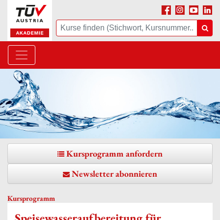
Facebook
Instagram
Youtube
Linke
Suche
Suc
Kursprogramm anfordern
Newsletter abonnieren
Kursprogramm
Speisewasseraufbereitung für