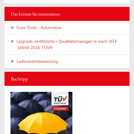
Das könnte Sie interessieren
Core Tools - Automotive
Upgrade zertifizierte:r Qualitätsmanager:in nach IATF
16949:2016 TÜV®
Lieferantenbewertung
Buchtipp