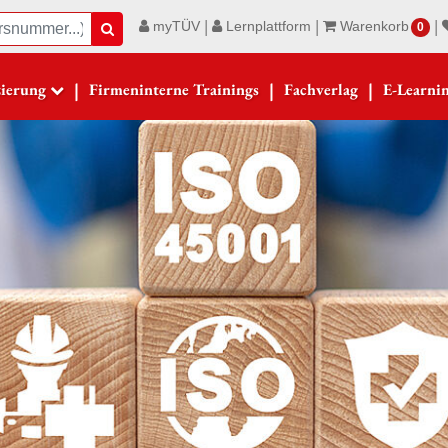
|
|
|
myTÜV
Lernplattform
Warenkorb
Suche
0
|
|
|
zierung
Firmeninterne Trainings
Fachverlag
E-Learni