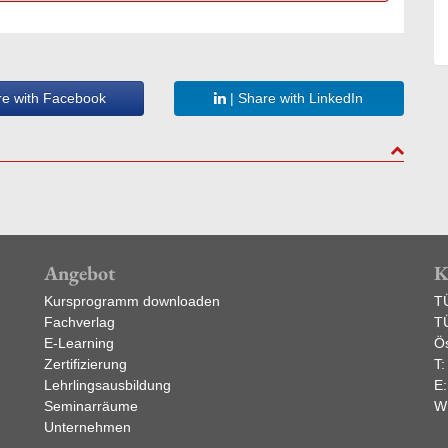
re with Facebook
| Share with LinkedIn
to top
Angebot
K
Kursprogramm downloaden
T
Fachverlag
T
E-Learning
Ös
Zertifizierung
T
Lehrlingsausbildung
E
Seminarräume
W
Unternehmen