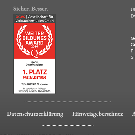
Sicher. Besser.
U
D
Ge
Gü
F
Si
Datenschutzerklärung
Hinweisgeberschutz