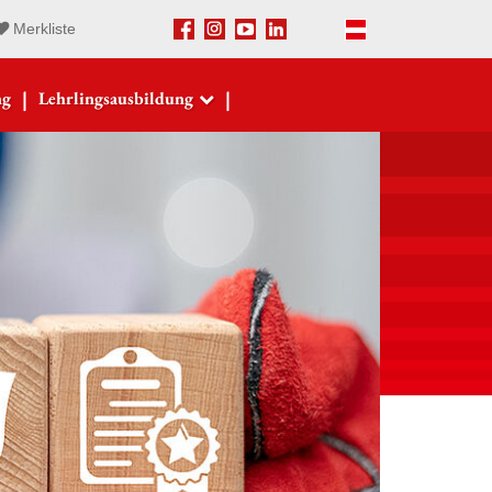
Merkliste
Facebook
Instagram
Youtube
LinkedIn
Deutsch
|
|
ng
Lehrlingsausbildung