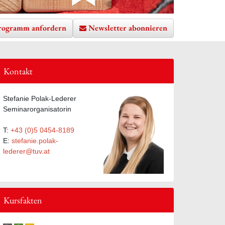
rogramm anfordern
Newsletter abonnieren
Kontakt
te hinzufügen
Stefanie Polak-Lederer
Seminarorganisatorin
T:
+43 (0)5 0454-8189
E:
stefanie.polak-
lederer@tuv.at
Kursfakten