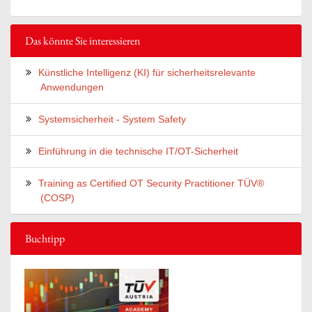
Das könnte Sie interessieren
Künstliche Intelligenz (KI) für sicherheitsrelevante
Anwendungen
Systemsicherheit - System Safety
Einführung in die technische IT/OT-Sicherheit
Training as Certified OT Security Practitioner TÜV®
(COSP)
Buchtipp