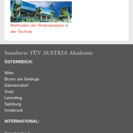
Methoden der Risikoanalyse in
der Technik
Standorte TÜV AUSTRIA Akademie
ÖSTERREICH:
Wien
Brunn am Gebirge
Gänserndorf
Graz
Leonding
Salzburg
Innsbruck
INTERNATIONAL: