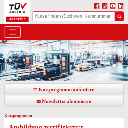
Facebook
Instagram
Youtube
Linke
Suche
Suc
Kursprogramm anfordern
Newsletter abonnieren
Kursprogramm
Ausbildung zertifizierte:r