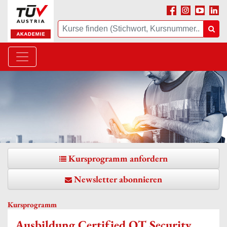
Facebook
Instagram
Youtube
Linke
Suche
Suc
Kursprogramm anfordern
Newsletter abonnieren
Kursprogramm
Ausbildung Certified OT Security