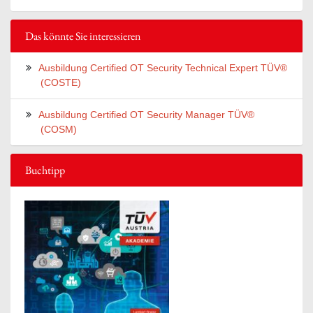
Das könnte Sie interessieren
Ausbildung Certified OT Security Technical Expert TÜV®
(COSTE)
Ausbildung Certified OT Security Manager TÜV®
(COSM)
Buchtipp