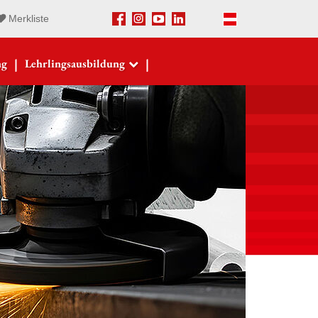
Merkliste
Facebook
Instagram
Youtube
LinkedIn
Deutsch
|
|
ng
Lehrlingsausbildung