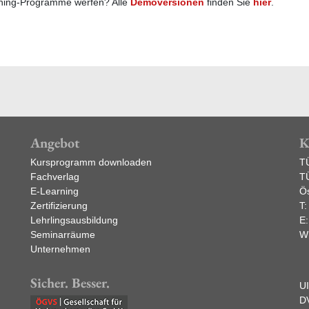
rning-Programme werfen? Alle
Demoversionen
finden Sie
hier
.
Angebot
K
Kursprogramm downloaden
T
Fachverlag
T
E-Learning
Ös
Zertifizierung
T
Lehrlingsausbildung
E
Seminarräume
W
Unternehmen
Sicher. Besser.
U
D