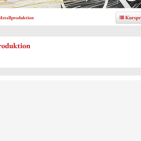
Kurspr
Metallproduktion
produktion