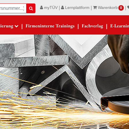
|
|
|
myTÜV
Lernplattform
Warenkorb
Suche
0
|
|
|
zierung
Firmeninterne Trainings
Fachverlag
E-Learni