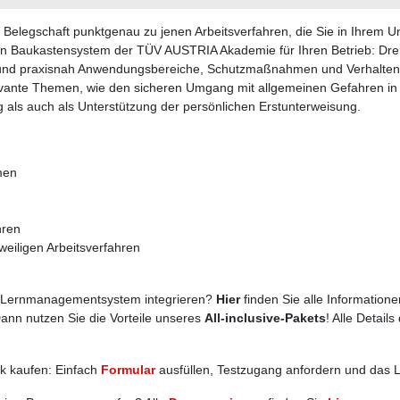
 Belegschaft punktgenau zu jenen Arbeitsverfahren, die Sie in Ihrem 
n Baukastensystem der TÜV AUSTRIA Akademie für Ihren Betrieb: Dre
ich und praxisnah Anwendungsbereiche, Schutzmaßnahmen und Verhalten
evante Themen, wie den sicheren Umgang mit allgemeinen Gefahren in de
 als auch als Unterstützung der persönlichen Erstunterweisung.
men
hren
iligen Arbeitsverfahren
s Lernmanagementsystem integrieren?
Hier
finden Sie alle Information
nn nutzen Sie die Vorteile unseres
All-inclusive-Pakets
! Alle Detail
k kaufen: Einfach
Formular
ausfüllen, Testzugang anfordern und das