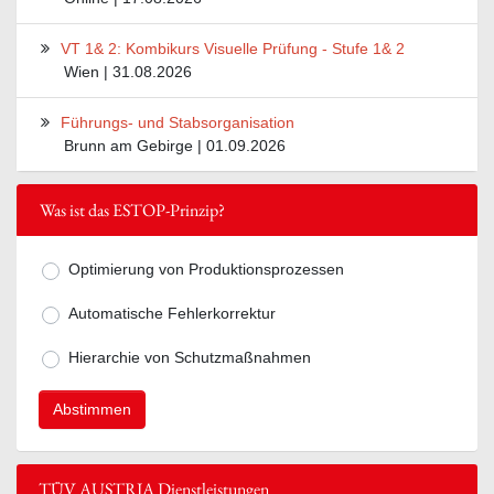
VT 1& 2: Kombikurs Visuelle Prüfung - Stufe 1& 2
Wien | 31.08.2026
Führungs- und Stabsorganisation
Brunn am Gebirge | 01.09.2026
Was ist das ESTOP-Prinzip?
Optimierung von Produktionsprozessen
Mögliche Antworten zur Frage Was ist
Automatische Fehlerkorrektur
Hierarchie von Schutzmaßnahmen
TÜV AUSTRIA Dienstleistungen