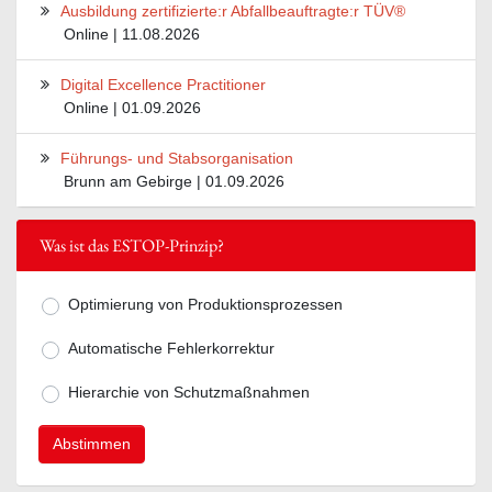
Ausbildung zertifizierte:r Abfallbeauftragte:r TÜV®
Online | 11.08.2026
Digital Excellence Practitioner
Online | 01.09.2026
Führungs- und Stabsorganisation
Brunn am Gebirge | 01.09.2026
Was ist das ESTOP-Prinzip?
Optimierung von Produktionsprozessen
Mögliche Antworten zur Frage Was ist
Automatische Fehlerkorrektur
Hierarchie von Schutzmaßnahmen