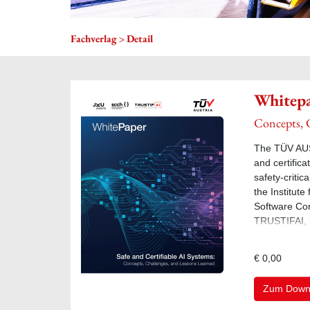
Fachverlag
Detail
Whitepa
Concepts, 
The TÜV AUS
and certific
safety‑criti
the Institut
Software Co
TRUSTIFAI, it
Intelligence 
€ 0,00
Zum Down