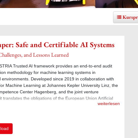
Kurspr
per: Safe and Certifiable AI Systems
Challenges, and Lessons Learned
TRIA Trusted AI framework provides an end‑to‑end audit
ation methodology for machine learning systems in
cal environments. Developed since 2019 in collaboration with
e for Machine Learning at Johannes Kepler University Linz, the
mpetence Center Hagenberg, and the joint venture
 translates the obligations of the European Union Artificial
weiterlesen
Act into concrete, testable criteria.
load