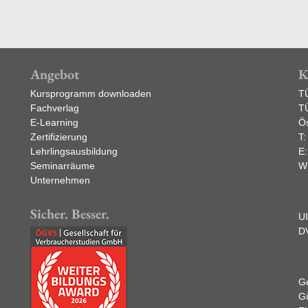
Angebot
K
Kursprogramm downloaden
T
Fachverlag
T
E-Learning
Ös
Zertifizierung
T
Lehrlingsausbildung
E
Seminarräume
W
Unternehmen
Sicher. Besser.
U
D
Ge
Gü