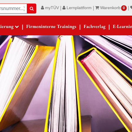
|
|
|
myTÜV
Lernplattform
Warenkorb
Suche
0
|
|
|
zierung
Firmeninterne Trainings
Fachverlag
E-Learni