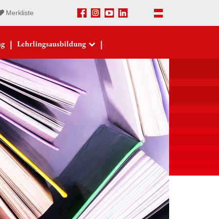
Merkliste
Facebook
Instagram
Youtube
LinkedIn
Deutsch
|
|
ng
Lehrlingsausbildung