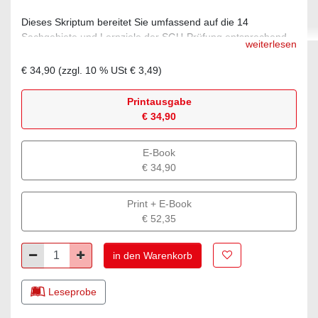
Dieses Skriptum bereitet Sie umfassend auf die 14
Sachgebiete und Lernziele der SGU-Prüfung entsprechend
weiterlesen
den Richtlinien des österreichischen SCC-Sektorkomitees vor
und unterstützt Sie als kompaktes Nachschlagewerk zu den
€ 34,90
(zzgl.
10
% USt
€ 3,49
)
wichtigsten (Arbeits-)Sicherheits-, Gesundheits- und
Umweltschutzfragen.
Printausgabe
€ 34,90
E-Book
€ 34,90
Print + E-Book
€ 52,35
Zur Merkliste hinz
Minus
Plus
in den Warenkorb
Leseprobe