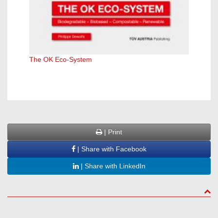
The OK Eco-System
Inform
| Print
| Share with Facebook
| Share with LinkedIn
to to