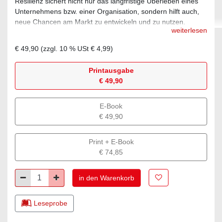
Resilienz sichert nicht nur das langfristige Überleben eines
Unternehmens bzw. einer Organisation, sondern hilft auch,
neue Chancen am Markt zu entwickeln und zu nutzen.
weiterlesen
Anhand zahlreicher Praxisbeispiele und aktueller
Phänomene werden Nutzen, Bedeutung und praxisorientierte
€ 49,90
(zzgl.
10
% USt
€ 4,99
)
Umsetzung der organisationalen Resilienz veranschaulicht.
Mit einem Vorwort von DI Dr. techn. Nikolas Popper
Printausgabe
€ 49,90
E-Book
€ 49,90
Print + E-Book
€ 74,85
Zur Merkliste hinz
Minus
Plus
in den Warenkorb
Leseprobe