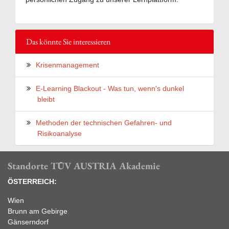
Das könnte Sie interessieren
Krisenmanagement
E-Learning Blackout - Was tun, wenn's dunkel
bleibt
Methoden der technischen Gefahren- und
Risikoanalyse
Standorte TÜV AUSTRIA Akademie
ÖSTERREICH:
Wien
Brunn am Gebirge
Gänserndorf