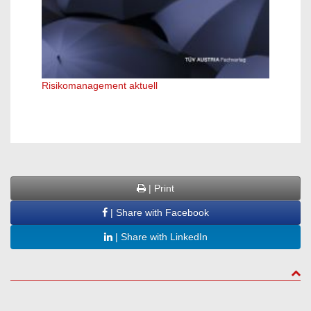
Risikomanagement aktuell
Erfolg
| Print
| Share with Facebook
| Share with LinkedIn
to to