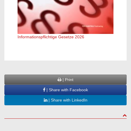
Informationspflichtige Gesetze 2026
Sicher
| Print
| Share with Facebook
| Share with LinkedIn
to to