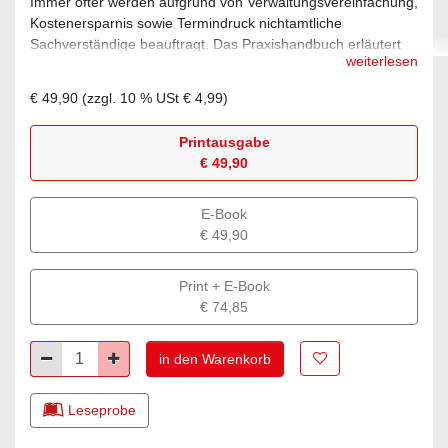
Immer öfter werden aufgrund von Verwaltungsvereinfachung,
Kostenersparnis sowie Termindruck nichtamtliche
Sachverständige beauftragt. Das Praxishandbuch erläutert
weiterlesen
deren Wirkungsbereich in unterschiedlichen Verfahren sowie
die praktischen Erfahrungen der Autor:innen im Einsatz für
€ 49,90
(zzgl.
10
% USt
€ 4,99
)
Behörden.
Printausgabe
€ 49,90
E-Book
€ 49,90
Print + E-Book
€ 74,85
Zur Merkliste hinz
Minus
Plus
in den Warenkorb
Leseprobe