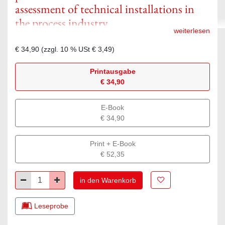
assessment of technical installations in
the process industry
weiterlesen
Since a standardization of how to use LOPA is vital to end up
€ 34,90
(zzgl.
10
% USt
€ 3,49
)
with consistent and robust results, an Austrian working group
with participants from authorities, industry and risk experts
Printausgabe
established this guideline.
€ 34,90
E-Book
€ 34,90
Print + E-Book
€ 52,35
Zur Merkliste hinz
Minus
Plus
in den Warenkorb
Leseprobe