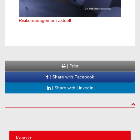
Risikomanagement aktuell
Erfolg
| Print
| Share with Facebook
| Share with LinkedIn
to to
Kontakt