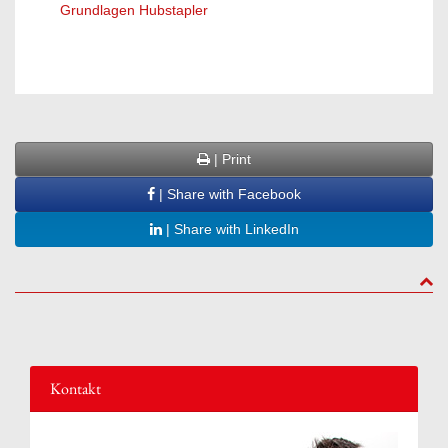
Grundlagen Hubstapler
Ansch
| Print
| Share with Facebook
| Share with LinkedIn
to to
Kontakt