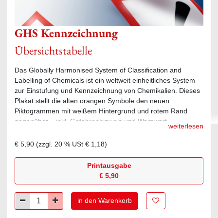
GHS Kennzeichnung
Übersichtstabelle
Das Globally Harmonised System of Classification and
Labelling of Chemicals ist ein weltweit einheitliches System
zur Einstufung und Kennzeichnung von Chemikalien. Dieses
Plakat stellt die alten orangen Symbole den neuen
Piktogrammen mit weißem Hintergrund und rotem Rand
gegenüber – inkl. Gefahrenhinweis und Warnwort.
weiterlesen
€ 5,90
(zzgl.
20
% USt
€ 1,18
)
Printausgabe
€ 5,90
Zur Merkliste hinz
Minus
Plus
in den Warenkorb